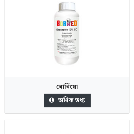
বাের্নিয়াে
অধিক তথ্য