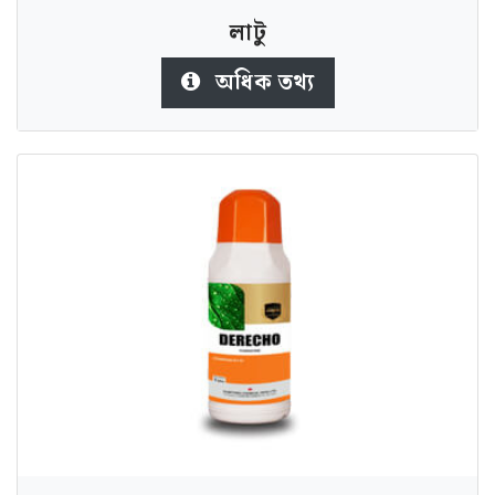
লাটু
অধিক তথ্য