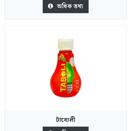
অধিক তথ্য
টাবােলী