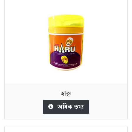
হারু
অধিক তথ্য