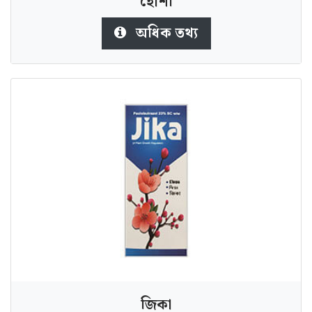
হােশী
অধিক তথ্য
জিকা