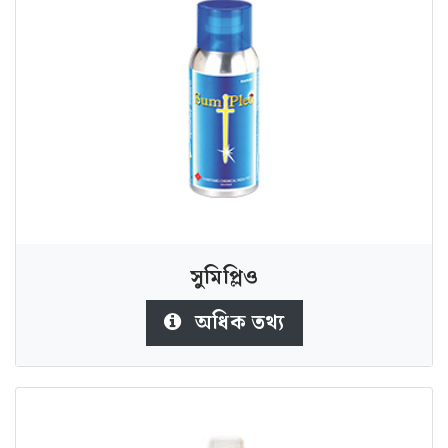
সুমিপ্লিও
অধিক তথ্য