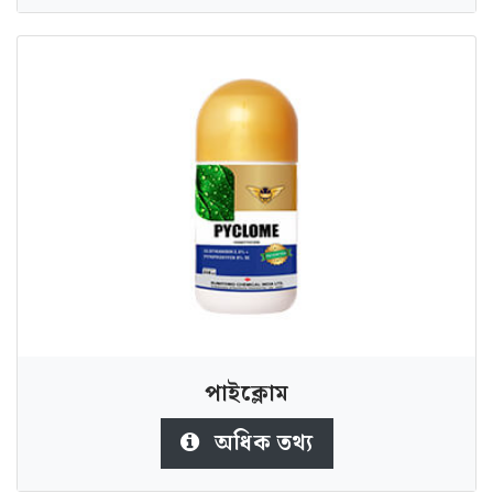
পাইক্লোম
অধিক তথ্য