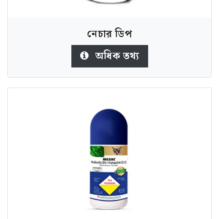
নেচার ডিপ
অধিক তথ্য