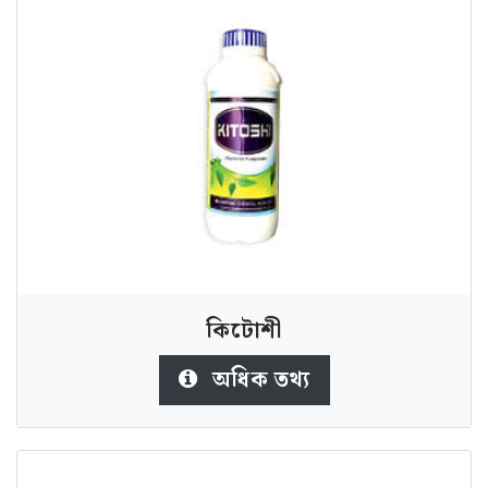
কিটোশী
অধিক তথ্য