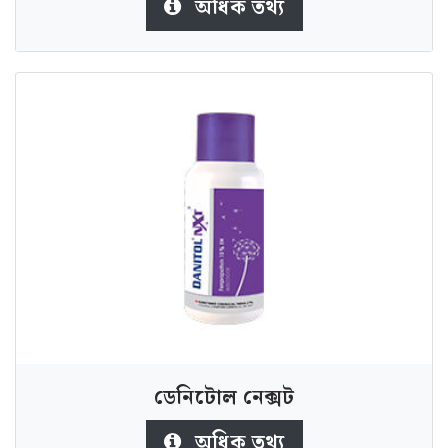
অধিক তথ্য
ডেনিটোল নেক্সট
অধিক তথ্য