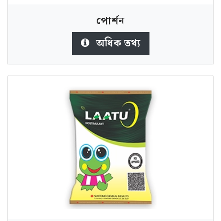
পোর্শন
অধিক তথ্য