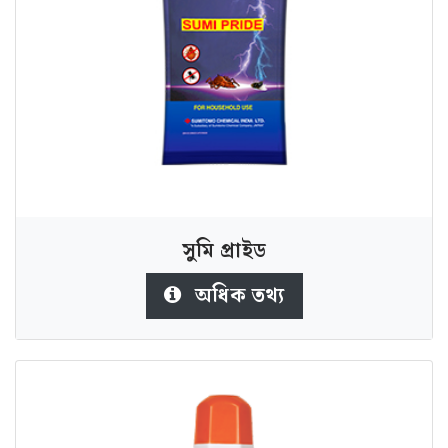
সুমি প্রাইড
অধিক তথ্য