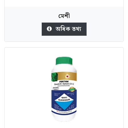
মেশী
অধিক তথ্য