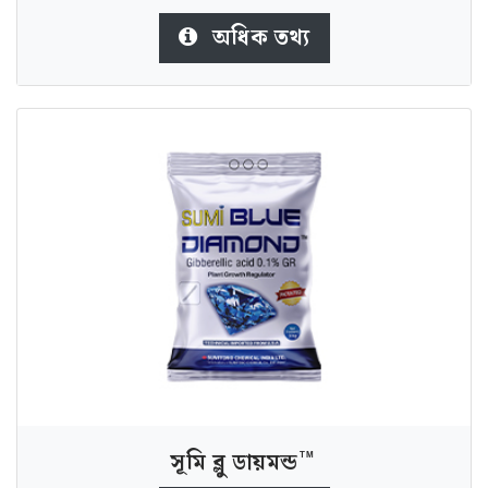
অধিক তথ্য
সূমি ব্লু ডায়মন্ড
TM