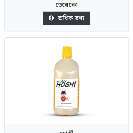
ডেরেকো
অধিক তথ্য