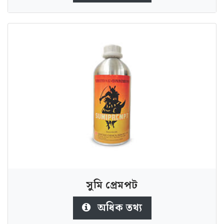
সুমি প্রেমপট
অধিক তথ্য