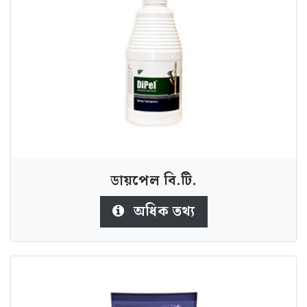
ডায়পেল বি.টি.
অধিক তথ্য