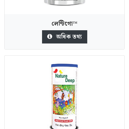
লেন্টিগো™
অধিক তথ্য